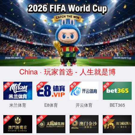
CHINA·金沙总站4066-品牌官网
首页
金沙总站4066
党建工作