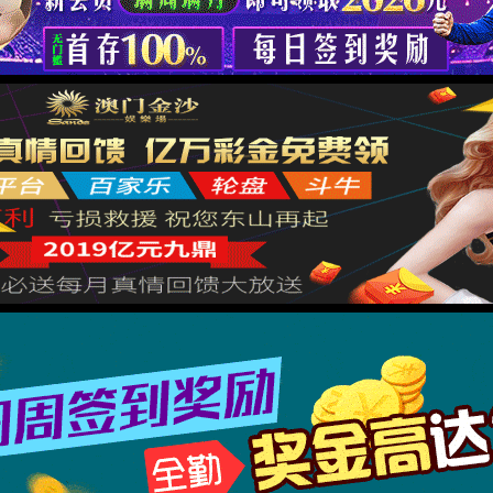
生请假条
生请假制度
规定
违规认定及处理办法
高学生“深造率”实施方案
4066关于进一步加强教风学风建设的实施办法
关于加强考风考纪的实施方案
加强和改进大学生思想政治教育实施办法
每页
14
记录
总